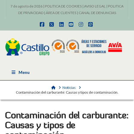
7 de agosto de 2026 |
POLITICA DE COOKIES
|
AVISO LEGAL
|
POLITICA
DE PRIVACIDAD
|
ÁREA DE CLIENTES
|
CANAL DE DENUNCIAS
Facebook
X
LinkedIn
YouTube
Instagram
Pinterest
Menu
Home
Noticias
Contaminación del carburante: Causas y tipos de contaminación.
Contaminación del carburante:
Causas y tipos de