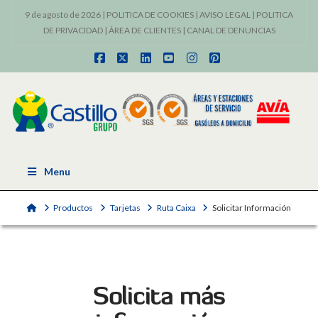
9 de agosto de 2026 |
POLITICA DE COOKIES
|
AVISO LEGAL
|
POLITICA
DE PRIVACIDAD
|
ÁREA DE CLIENTES
|
CANAL DE DENUNCIAS
Facebook
X
LinkedIn
YouTube
Instagram
Pinterest
Menu
Home
Productos
Tarjetas
Ruta Caixa
Solicitar Información
Solicita más