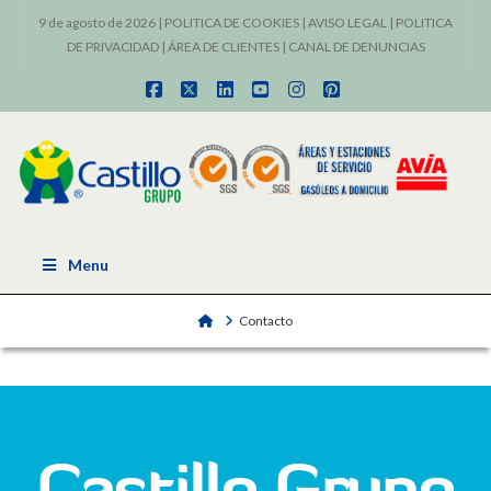
9 de agosto de 2026 |
POLITICA DE COOKIES
|
AVISO LEGAL
|
POLITICA
DE PRIVACIDAD
|
ÁREA DE CLIENTES
|
CANAL DE DENUNCIAS
Facebook
X
LinkedIn
YouTube
Instagram
Pinterest
Menu
Home
Contacto
Castillo Grupo