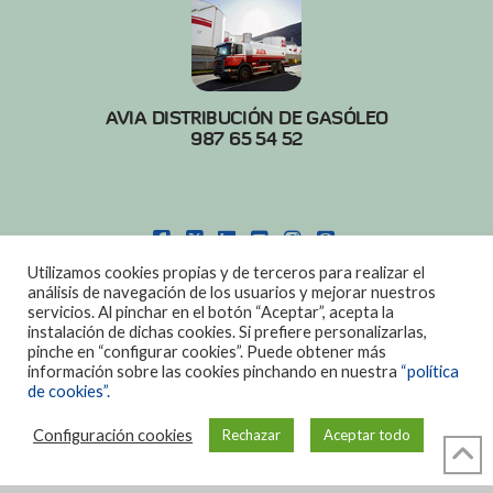
AVIA DISTRIBUCIÓN DE GASÓLEO
987 65 54 52
FACEBOOK
X
LINKEDIN
YOUTUBE
INSTAGRAM
PINTEREST
Utilizamos cookies propias y de terceros para realizar el
POLITICA DE COOKIES
|
AVISO LEGAL
análisis de navegación de los usuarios y mejorar nuestros
servicios. Al pinchar en el botón “Aceptar”, acepta la
DISEÑO:
DIAN SISTEMAS
instalación de dichas cookies. Si prefiere personalizarlas,
pinche en “configurar cookies”. Puede obtener más
información sobre las cookies pinchando en nuestra
“política
de cookies”.
Configuración cookies
Rechazar
Aceptar todo