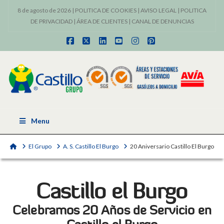
8 de agosto de 2026 |
POLITICA DE COOKIES
|
AVISO LEGAL
|
POLITICA
DE PRIVACIDAD
|
ÁREA DE CLIENTES
|
CANAL DE DENUNCIAS
Facebook
X
LinkedIn
YouTube
Instagram
Pinterest
Menu
Home
El Grupo
A. S. Castillo El Burgo
20 Aniversario Castillo El Burgo
Castillo el Burgo
Celebramos 20 Años de Servicio en