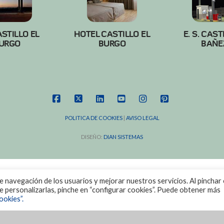
ASTILLO EL
HOTEL CASTILLO EL
E. S. CAST
URGO
BURGO
BAÑE
FACEBOOK
X
LINKEDIN
YOUTUBE
INSTAGRAM
PINTEREST
POLITICA DE COOKIES
|
AVISO LEGAL
DISEÑO:
DIAN SISTEMAS
de navegación de los usuarios y mejorar nuestros servicios. Al pinchar 
ere personalizarlas, pinche en “configurar cookies”. Puede obtener más
ookies”.