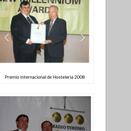
Estamos entre las 50.000 principales empresas españolas de
Premio Internaci
Premio Internacional de Hosteleria 2008