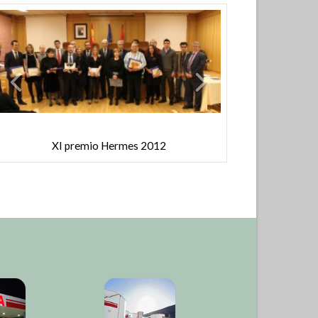
X premi
XI premio Hermes 2012
XI prem