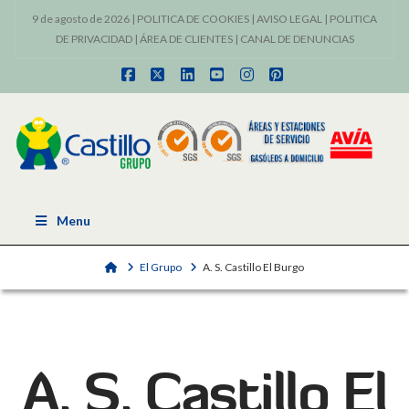
9 de agosto de 2026 |
POLITICA DE COOKIES
|
AVISO LEGAL
|
POLITICA
DE PRIVACIDAD
|
ÁREA DE CLIENTES
|
CANAL DE DENUNCIAS
Facebook
X
LinkedIn
YouTube
Instagram
Pinterest
Menu
Home
El Grupo
A. S. Castillo El Burgo
A. S. Castillo El