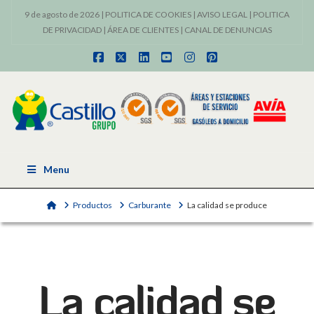
9 de agosto de 2026 |
POLITICA DE COOKIES
|
AVISO LEGAL
|
POLITICA
DE PRIVACIDAD
|
ÁREA DE CLIENTES
|
CANAL DE DENUNCIAS
Facebook
X
LinkedIn
YouTube
Instagram
Pinterest
Menu
Home
Productos
Carburante
La calidad se produce
La calidad se