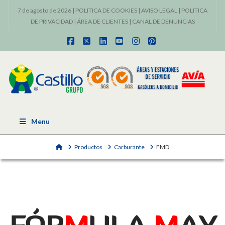
7 de agosto de 2026 |
POLITICA DE COOKIES
|
AVISO LEGAL
|
POLITICA
DE PRIVACIDAD
|
ÁREA DE CLIENTES
|
CANAL DE DENUNCIAS
Facebook
X
LinkedIn
YouTube
Instagram
Pinterest
Menu
Home
Productos
Carburante
FMD