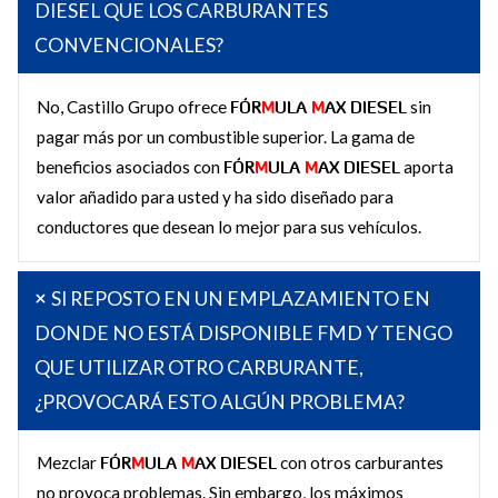
DIESEL QUE LOS CARBURANTES
CONVENCIONALES?
No, Castillo Grupo ofrece
FÓR
M
ULA
M
AX DIESEL
sin
pagar más por un combustible superior. La gama de
beneficios asociados con
FÓR
M
ULA
M
AX DIESEL
aporta
valor añadido para usted y ha sido diseñado para
conductores que desean lo mejor para sus vehículos.
SI REPOSTO EN UN EMPLAZAMIENTO EN
DONDE NO ESTÁ DISPONIBLE FMD Y TENGO
QUE UTILIZAR OTRO CARBURANTE,
¿PROVOCARÁ ESTO ALGÚN PROBLEMA?
Mezclar
FÓR
M
ULA
M
AX DIESEL
con otros carburantes
no provoca problemas. Sin embargo, los máximos