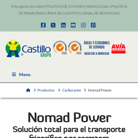
9 de agosto de 2026 |
POLITICA DE COOKIES
|
AVISO LEGAL
|
POLITICA
DE PRIVACIDAD
|
ÁREA DE CLIENTES
|
CANAL DE DENUNCIAS
Facebook
X
LinkedIn
YouTube
Instagram
Pinterest
Menu
Home
Productos
Carburante
Nomad Power
Nomad Power
Solución total para el transporte