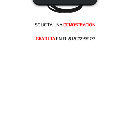
SOLICITA UNA
DEMOSTRACIÓN
GRATUITA
EN EL
616 77 58 19
Solución total para el transporte
frigorífico por carretera
En Europa se busca cada vez más la sostenibilidad en el
transporte frigorífico por carretera. En estos momentos la
mayoría de las mercancías se refrigeran a base de
generadores diésel, que son fuente de ruido y emisión de CO2