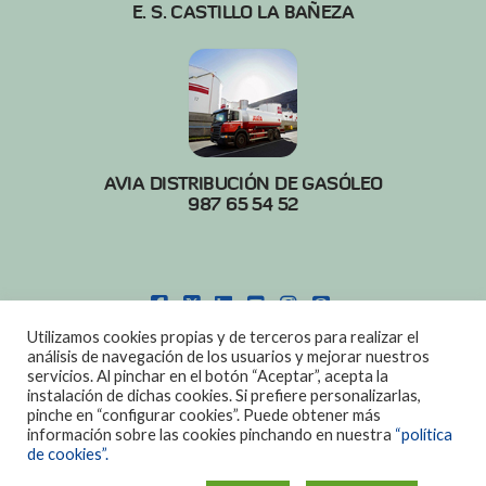
E. S. CASTILLO LA BAÑEZA
AVIA DISTRIBUCIÓN DE GASÓLEO
987 65 54 52
FACEBOOK
X
LINKEDIN
YOUTUBE
INSTAGRAM
PINTEREST
Utilizamos cookies propias y de terceros para realizar el
POLITICA DE COOKIES
|
AVISO LEGAL
análisis de navegación de los usuarios y mejorar nuestros
servicios. Al pinchar en el botón “Aceptar”, acepta la
DISEÑO:
DIAN SISTEMAS
instalación de dichas cookies. Si prefiere personalizarlas,
pinche en “configurar cookies”. Puede obtener más
información sobre las cookies pinchando en nuestra
“política
de cookies”.