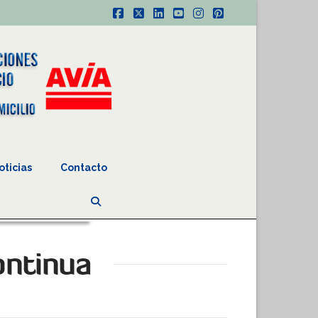
Facebook
X
LinkedIn
YouTube
Instagram
Pinterest
oticias
Contacto
ontinua