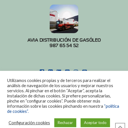
AVIA DISTRIBUCIÓN DE GASÓLEO
987 65 54 52
FACEBOOK
X
LINKEDIN
YOUTUBE
INSTAGRAM
PINTEREST
Utilizamos cookies propias y de terceros para realizar el
POLITICA DE COOKIES
|
AVISO LEGAL
análisis de navegación de los usuarios y mejorar nuestros
servicios. Al pinchar en el botón “Aceptar”, acepta la
DISEÑO:
DIAN SISTEMAS
instalación de dichas cookies. Si prefiere personalizarlas,
pinche en “configurar cookies”. Puede obtener más
información sobre las cookies pinchando en nuestra
“política
de cookies”.
Configuración cookies
Rechazar
Aceptar todo