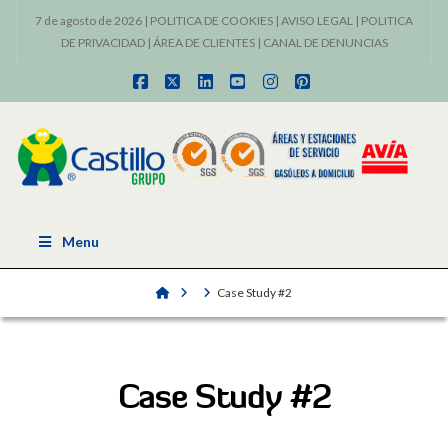
7 de agosto de 2026 |
POLITICA DE COOKIES
|
AVISO LEGAL
|
POLITICA
DE PRIVACIDAD
|
ÁREA DE CLIENTES
|
CANAL DE DENUNCIAS
Facebook
X
LinkedIn
YouTube
Instagram
Pinterest
Menu
Home
Case Study #2
Case Study #2