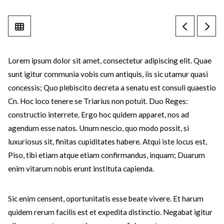
Lorem ipsum dolor sit amet, consectetur adipiscing elit. Quae
sunt igitur communia vobis cum antiquis, iis sic utamur quasi
concessis; Quo plebiscito decreta a senatu est consuli quaestio
Cn. Hoc loco tenere se Triarius non potuit. Duo Reges:
constructio interrete. Ergo hoc quidem apparet, nos ad
agendum esse natos. Unum nescio, quo modo possit, si
luxuriosus sit, finitas cupiditates habere. Atqui iste locus est,
Piso, tibi etiam atque etiam confirmandus, inquam; Duarum
enim vitarum nobis erunt instituta capienda.
Sic enim censent, oportunitatis esse beate vivere. Et harum
quidem rerum facilis est et expedita distinctio. Negabat igitur