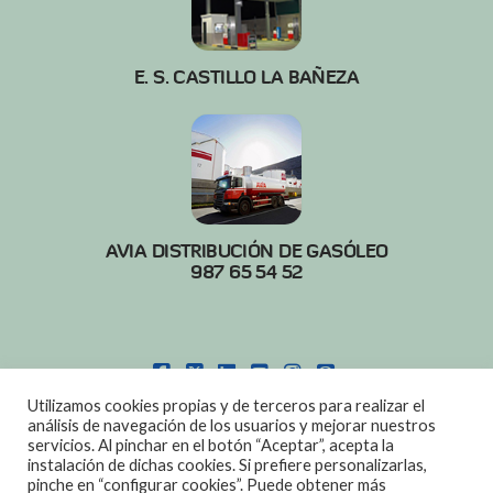
E. S. CASTILLO LA BAÑEZA
AVIA DISTRIBUCIÓN DE GASÓLEO
987 65 54 52
FACEBOOK
X
LINKEDIN
YOUTUBE
INSTAGRAM
PINTEREST
Utilizamos cookies propias y de terceros para realizar el
POLITICA DE COOKIES
|
AVISO LEGAL
análisis de navegación de los usuarios y mejorar nuestros
servicios. Al pinchar en el botón “Aceptar”, acepta la
DISEÑO:
DIAN SISTEMAS
instalación de dichas cookies. Si prefiere personalizarlas,
pinche en “configurar cookies”. Puede obtener más