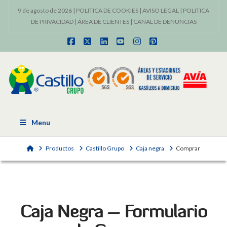
9 de agosto de 2026 |
POLITICA DE COOKIES
|
AVISO LEGAL
|
POLITICA
DE PRIVACIDAD
|
ÁREA DE CLIENTES
|
CANAL DE DENUNCIAS
Facebook
X
LinkedIn
YouTube
Instagram
Pinterest
Menu
Home
Productos
Castillo Grupo
Caja negra
Comprar
Caja Negra – Formulario