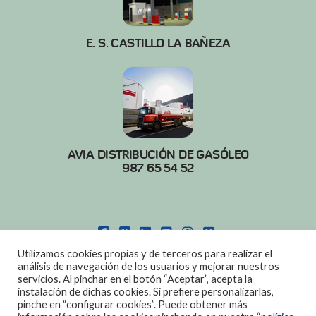
E. S. CASTILLO LA BAÑEZA
AVIA DISTRIBUCIÓN DE GASÓLEO
987 65 54 52
FACEBOOK
X
LINKEDIN
YOUTUBE
INSTAGRAM
PINTEREST
Utilizamos cookies propias y de terceros para realizar el
POLITICA DE COOKIES
|
AVISO LEGAL
análisis de navegación de los usuarios y mejorar nuestros
servicios. Al pinchar en el botón “Aceptar”, acepta la
DISEÑO:
DIAN SISTEMAS
instalación de dichas cookies. Si prefiere personalizarlas,
pinche en “configurar cookies”. Puede obtener más