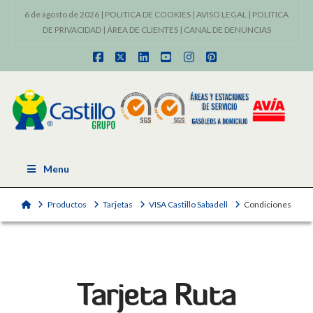
6 de agosto de 2026 |
POLITICA DE COOKIES
|
AVISO LEGAL
|
POLITICA
DE PRIVACIDAD
|
ÁREA DE CLIENTES
|
CANAL DE DENUNCIAS
Facebook
X
LinkedIn
YouTube
Instagram
Pinterest
Menu
Home
Productos
Tarjetas
VISA Castillo Sabadell
Condiciones
Tarjeta Ruta