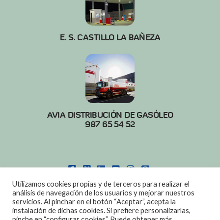
E. S. CASTILLO LA BAÑEZA
AVIA DISTRIBUCIÓN DE GASÓLEO
987 65 54 52
FACEBOOK
X
LINKEDIN
YOUTUBE
INSTAGRAM
PINTEREST
Utilizamos cookies propias y de terceros para realizar el
POLITICA DE COOKIES
|
AVISO LEGAL
análisis de navegación de los usuarios y mejorar nuestros
servicios. Al pinchar en el botón “Aceptar”, acepta la
DISEÑO:
DIAN SISTEMAS
instalación de dichas cookies. Si prefiere personalizarlas,
pinche en “configurar cookies”. Puede obtener más