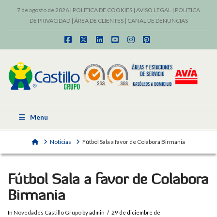
7 de agosto de 2026 |
POLITICA DE COOKIES
|
AVISO LEGAL
|
POLITICA
DE PRIVACIDAD
|
ÁREA DE CLIENTES
|
CANAL DE DENUNCIAS
Facebook
X
LinkedIn
YouTube
Instagram
Pinterest
Menu
Home
Noticias
Fútbol Sala a favor de Colabora Birmania
Fútbol Sala a favor de Colabora
Birmania
In
Novedades Castillo Grupo
by admin
29 de diciembre de