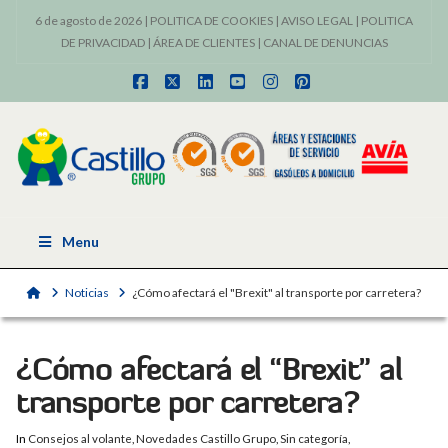
6 de agosto de 2026 |
POLITICA DE COOKIES
|
AVISO LEGAL
|
POLITICA
DE PRIVACIDAD
|
ÁREA DE CLIENTES
|
CANAL DE DENUNCIAS
Facebook
X
LinkedIn
YouTube
Instagram
Pinterest
Menu
Home
Noticias
¿Cómo afectará el "Brexit" al transporte por carretera?
¿Cómo afectará el “Brexit” al
transporte por carretera?
In
Consejos al volante
,
Novedades Castillo Grupo
,
Sin categoría
,