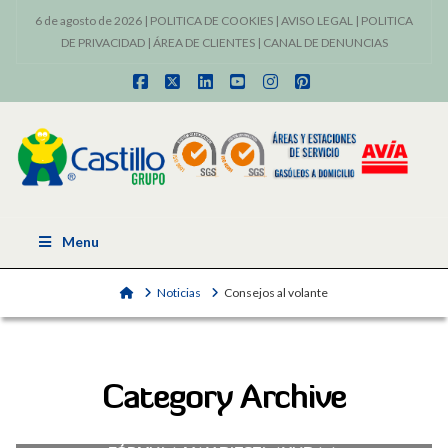
6 de agosto de 2026 |
POLITICA DE COOKIES
|
AVISO LEGAL
|
POLITICA
DE PRIVACIDAD
|
ÁREA DE CLIENTES
|
CANAL DE DENUNCIAS
Facebook
X
LinkedIn
YouTube
Instagram
Pinterest
Menu
Home
Noticias
Consejos al volante
Category Archive