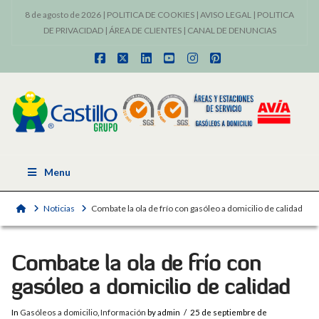
8 de agosto de 2026 |
POLITICA DE COOKIES
|
AVISO LEGAL
|
POLITICA
DE PRIVACIDAD
|
ÁREA DE CLIENTES
|
CANAL DE DENUNCIAS
Facebook
X
LinkedIn
YouTube
Instagram
Pinterest
Menu
Home
Noticias
Combate la ola de frío con gasóleo a domicilio de calidad
Combate la ola de frío con
gasóleo a domicilio de calidad
In
Gasóleos a domicilio
,
Información
by admin
25 de septiembre de