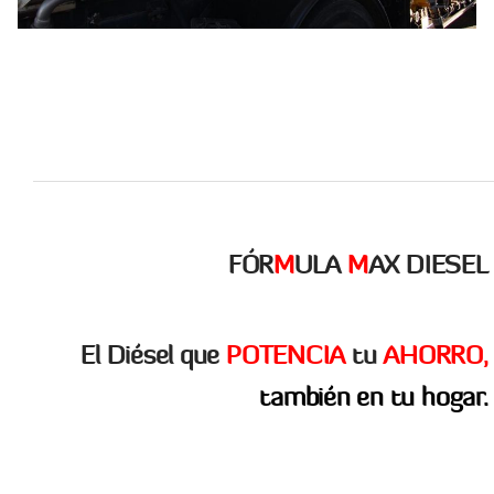
FÓR
M
ULA
M
AX DIESEL
El Diésel que
POTENCIA
tu
AHORRO,
también en tu hogar.