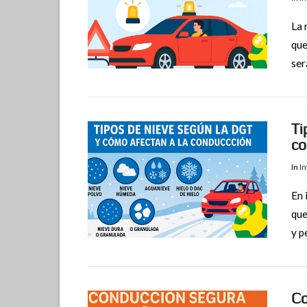
La 
VIEW POST
que
ser
Ti
co
In
I
En 
que
y p
VIEW POST
Co