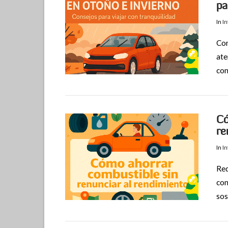
pa
In
I
Con
ate
con
VIEW POST
Có
re
In
I
Red
con
sos
VIEW POST