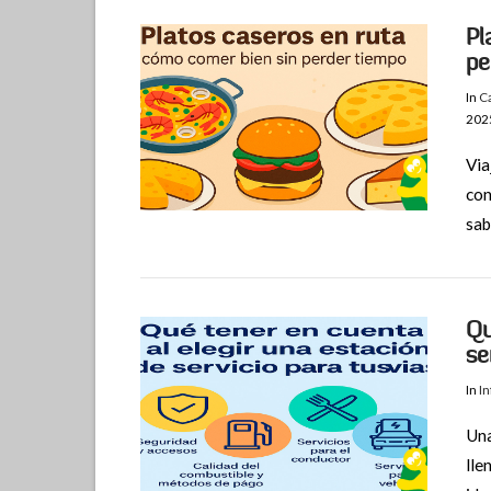
Pl
pe
In
C
202
Via
con
VIEW POST
sab
Qu
se
In
I
Una
lle
VIEW POST