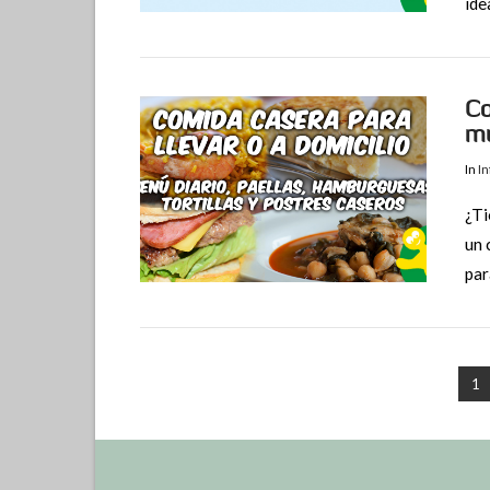
ide
Co
m
In
I
¿Ti
un 
par
VIEW POST
1