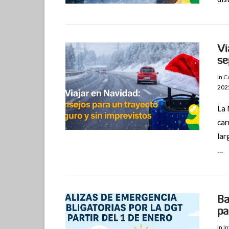
Vi
se
In
Co
202
La 
car
VIEW POST
lar
…
Ba
pa
In
I