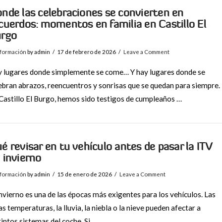
nde las celebraciones se convierten en
cuerdos: momentos en familia en Castillo El
rgo
nformación
by admin
17 de febrero de 2026
Leave a Comment
 lugares donde simplemente se come… Y hay lugares donde se
ebran abrazos, reencuentros y sonrisas que se quedan para siempre.
Castillo El Burgo, hemos sido testigos de cumpleaños …
é revisar en tu vehículo antes de pasar la ITV
 invierno
nformación
by admin
15 de enero de 2026
Leave a Comment
invierno es una de las épocas más exigentes para los vehículos. Las
as temperaturas, la lluvia, la niebla o la nieve pueden afectar a
tintos sistemas del coche. Si …