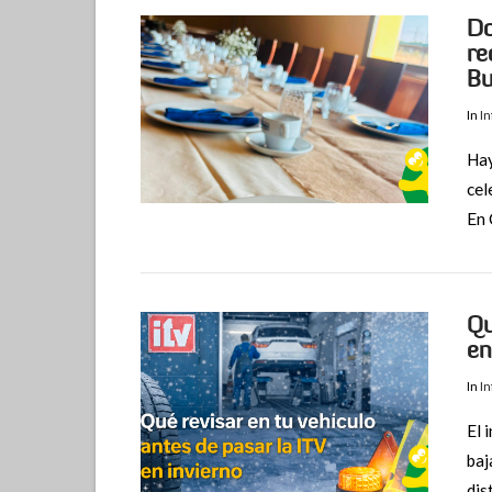
Do
re
Bu
In
I
Hay
cel
En 
Qu
en
In
I
El 
baj
VIEW POST
dis