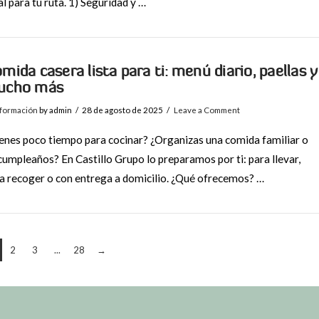
al para tu ruta. 1) Seguridad y …
mida casera lista para ti: menú diario, paellas y
ucho más
nformación
by admin
28 de agosto de 2025
Leave a Comment
enes poco tiempo para cocinar? ¿Organizas una comida familiar o
cumpleaños? En Castillo Grupo lo preparamos por ti: para llevar,
a recoger o con entrega a domicilio. ¿Qué ofrecemos? …
2
3
...
28
→