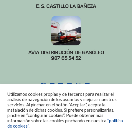
E. S. CASTILLO LA BAÑEZA
AVIA DISTRIBUCIÓN DE GASÓLEO
987 65 54 52
FACEBOOK
X
LINKEDIN
YOUTUBE
INSTAGRAM
PINTEREST
Utilizamos cookies propias y de terceros para realizar el
POLITICA DE COOKIES
|
AVISO LEGAL
análisis de navegación de los usuarios y mejorar nuestros
servicios. Al pinchar en el botón “Aceptar”, acepta la
DISEÑO:
DIAN SISTEMAS
instalación de dichas cookies. Si prefiere personalizarlas,
pinche en “configurar cookies”. Puede obtener más
información sobre las cookies pinchando en nuestra
“política
de cookies”.