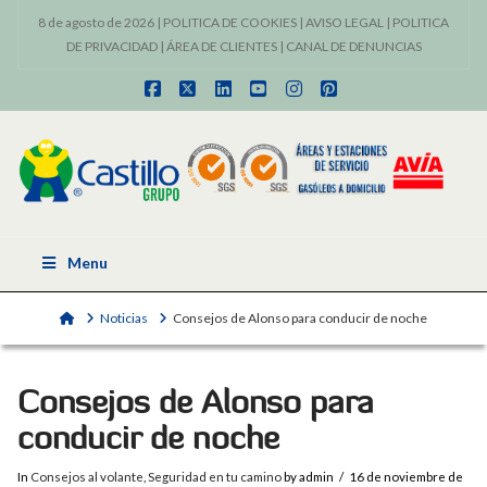
8 de agosto de 2026 |
POLITICA DE COOKIES
|
AVISO LEGAL
|
POLITICA
DE PRIVACIDAD
|
ÁREA DE CLIENTES
|
CANAL DE DENUNCIAS
Facebook
X
LinkedIn
YouTube
Instagram
Pinterest
Menu
Home
Noticias
Consejos de Alonso para conducir de noche
Consejos de Alonso para
conducir de noche
In
Consejos al volante
,
Seguridad en tu camino
by admin
16 de noviembre de