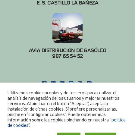
E. S. CASTILLO LA BAÑEZA
AVIA DISTRIBUCIÓN DE GASÓLEO
987 65 54 52
FACEBOOK
X
LINKEDIN
YOUTUBE
INSTAGRAM
PINTEREST
Utilizamos cookies propias y de terceros para realizar el
POLITICA DE COOKIES
|
AVISO LEGAL
análisis de navegación de los usuarios y mejorar nuestros
servicios. Al pinchar en el botón “Aceptar”, acepta la
DISEÑO:
DIAN SISTEMAS
instalación de dichas cookies. Si prefiere personalizarlas,
pinche en “configurar cookies”. Puede obtener más
información sobre las cookies pinchando en nuestra
“política
de cookies”.