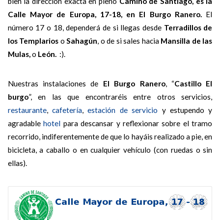
bien la dirección exacta en pleno
Camino de Santiago, es la
Calle Mayor de Europa, 17-18, en El Burgo Ranero.
El
número 17 o 18, dependerá de si llegas desde
Terradillos de
los Templarios
o
Sahagún
, o de si sales hacia
Mansilla de las
Mulas,
o
León.
:).
Nuestras instalaciones de
El Burgo Ranero
, “
Castillo El
burgo
”, en las que encontraréis entre otros servicios,
restaurante
,
cafetería
,
estación de servicio
y estupendo y
agradable
hotel
para descansar y reflexionar sobre el tramo
recorrido, indiferentemente de que lo hayáis realizado a pie, en
bicicleta, a caballo o en cualquier vehículo (con ruedas o sin
ellas).