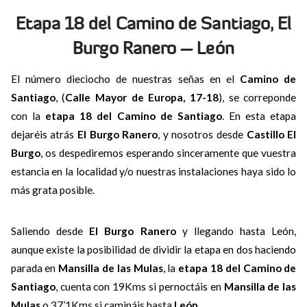
Etapa 18 del Camino de Santiago, El
Burgo Ranero – León
El número dieciocho de nuestras señas en el
Camino de
Santiago
, (
Calle Mayor de Europa, 17-18
), se correponde
con la
etapa 18 del Camino de Santiago
. En esta etapa
dejaréis atrás
El Burgo Ranero
, y nosotros desde
Castillo El
Burgo
, os despediremos esperando sinceramente que vuestra
estancia en la localidad y/o nuestras instalaciones haya sido lo
más grata posible.
Saliendo desde
El Burgo Ranero
y llegando hasta León,
aunque existe la posibilidad de dividir la etapa en dos haciendo
parada en
Mansilla de las Mulas
, la
etapa 18 del Camino de
Santiago
, cuenta con 19Kms si pernoctáis en
Mansilla de las
Mulas
o 37’1Kms si camináis hasta
León
.