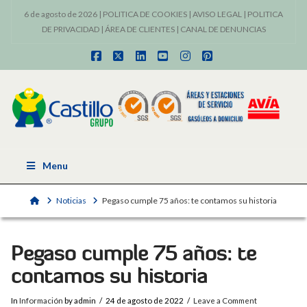
6 de agosto de 2026 |
POLITICA DE COOKIES
|
AVISO LEGAL
|
POLITICA
DE PRIVACIDAD
|
ÁREA DE CLIENTES
|
CANAL DE DENUNCIAS
Facebook
X
LinkedIn
YouTube
Instagram
Pinterest
Menu
Home
Noticias
Pegaso cumple 75 años: te contamos su historia
Pegaso cumple 75 años: te
contamos su historia
In
Información
by admin
24 de agosto de 2022
Leave a Comment