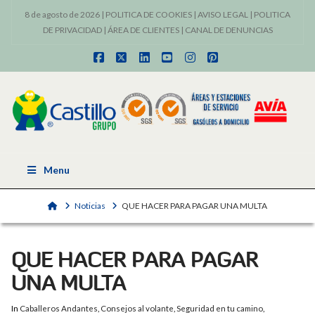
8 de agosto de 2026 |
POLITICA DE COOKIES
|
AVISO LEGAL
|
POLITICA
DE PRIVACIDAD
|
ÁREA DE CLIENTES
|
CANAL DE DENUNCIAS
Facebook
X
LinkedIn
YouTube
Instagram
Pinterest
Menu
Home
Noticias
QUE HACER PARA PAGAR UNA MULTA
QUE HACER PARA PAGAR
UNA MULTA
In
Caballeros Andantes
,
Consejos al volante
,
Seguridad en tu camino
,