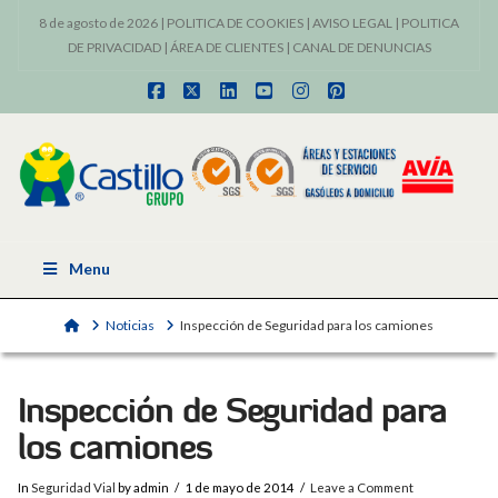
8 de agosto de 2026 |
POLITICA DE COOKIES
|
AVISO LEGAL
|
POLITICA
DE PRIVACIDAD
|
ÁREA DE CLIENTES
|
CANAL DE DENUNCIAS
Facebook
X
LinkedIn
YouTube
Instagram
Pinterest
Menu
Home
Noticias
Inspección de Seguridad para los camiones
Inspección de Seguridad para
los camiones
In
Seguridad Vial
by admin
1 de mayo de 2014
Leave a Comment