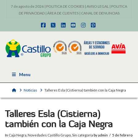
7 de agosto de 2026 |
POLITICA DE COOKIES
|
AVISO LEGAL
|
POLITICA
DE PRIVACIDAD
|
ÁREA DE CLIENTES
|
CANAL DE DENUNCIAS
Facebook
X
LinkedIn
YouTube
Instagram
Pinterest
Menu
Home
Noticias
Talleres Esla (Cistierna) también con la Caja Negra
Talleres Esla (Cistierna)
también con la Caja Negra
In
Caja Negra
,
Novedades Castillo Grupo
,
Sin categoría
by admin
5 de febrero