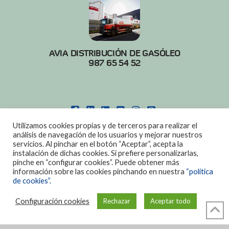
AVIA DISTRIBUCIÓN DE GASÓLEO
987 65 54 52
FACEBOOK
X
LINKEDIN
YOUTUBE
INSTAGRAM
PINTEREST
Utilizamos cookies propias y de terceros para realizar el
POLITICA DE COOKIES
|
AVISO LEGAL
análisis de navegación de los usuarios y mejorar nuestros
servicios. Al pinchar en el botón “Aceptar”, acepta la
DISEÑO:
DIAN SISTEMAS
instalación de dichas cookies. Si prefiere personalizarlas,
pinche en “configurar cookies”. Puede obtener más
información sobre las cookies pinchando en nuestra
“política
de cookies”.
Configuración cookies
Rechazar
Aceptar todo