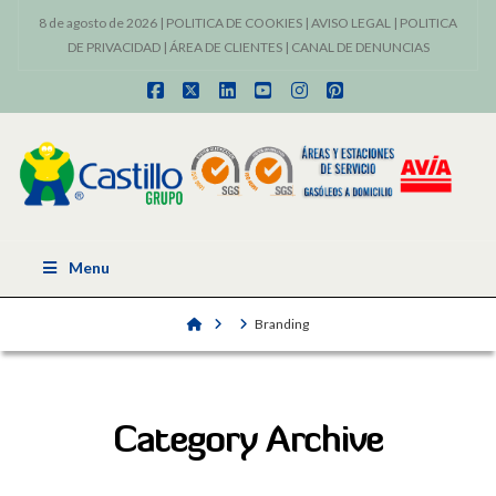
8 de agosto de 2026 |
POLITICA DE COOKIES
|
AVISO LEGAL
|
POLITICA
DE PRIVACIDAD
|
ÁREA DE CLIENTES
|
CANAL DE DENUNCIAS
Facebook
X
LinkedIn
YouTube
Instagram
Pinterest
Menu
Home
Branding
Category Archive