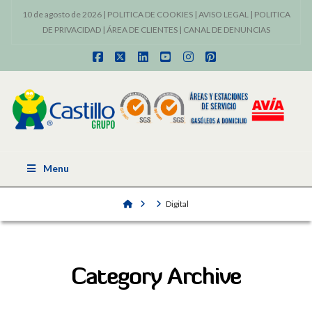
10 de agosto de 2026 |
POLITICA DE COOKIES
|
AVISO LEGAL
|
POLITICA
DE PRIVACIDAD
|
ÁREA DE CLIENTES
|
CANAL DE DENUNCIAS
Facebook
X
LinkedIn
YouTube
Instagram
Pinterest
Menu
Home
Digital
Category Archive