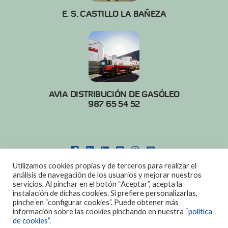
E. S. CASTILLO LA BAÑEZA
AVIA DISTRIBUCIÓN DE GASÓLEO
987 65 54 52
FACEBOOK
X
LINKEDIN
YOUTUBE
INSTAGRAM
PINTEREST
Utilizamos cookies propias y de terceros para realizar el
POLITICA DE COOKIES
|
AVISO LEGAL
análisis de navegación de los usuarios y mejorar nuestros
servicios. Al pinchar en el botón “Aceptar”, acepta la
DISEÑO:
DIAN SISTEMAS
instalación de dichas cookies. Si prefiere personalizarlas,
pinche en “configurar cookies”. Puede obtener más
información sobre las cookies pinchando en nuestra
“política
de cookies”.