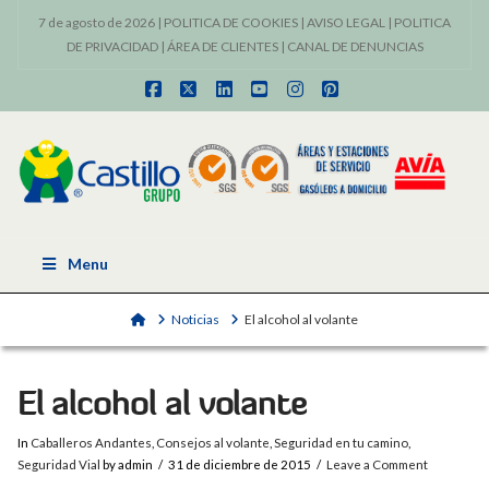
7 de agosto de 2026 |
POLITICA DE COOKIES
|
AVISO LEGAL
|
POLITICA
DE PRIVACIDAD
|
ÁREA DE CLIENTES
|
CANAL DE DENUNCIAS
Facebook
X
LinkedIn
YouTube
Instagram
Pinterest
Menu
Home
Noticias
El alcohol al volante
El alcohol al volante
In
Caballeros Andantes
,
Consejos al volante
,
Seguridad en tu camino
,
Seguridad Vial
by admin
31 de diciembre de 2015
Leave a Comment