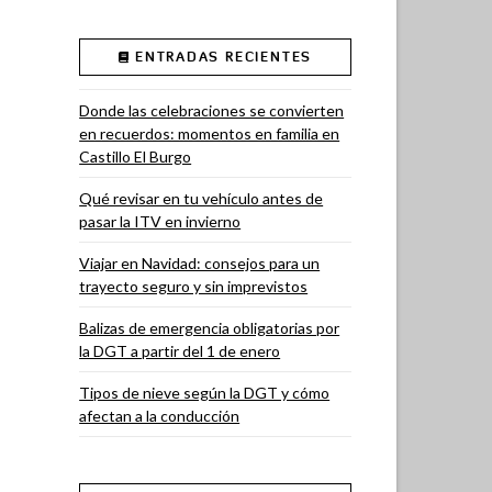
ENTRADAS RECIENTES
Donde las celebraciones se convierten
en recuerdos: momentos en familia en
Castillo El Burgo
Qué revisar en tu vehículo antes de
pasar la ITV en invierno
Viajar en Navidad: consejos para un
trayecto seguro y sin imprevistos
Balizas de emergencia obligatorias por
la DGT a partir del 1 de enero
Tipos de nieve según la DGT y cómo
afectan a la conducción