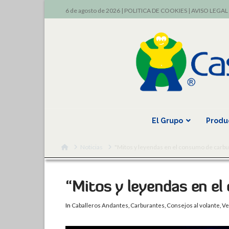
6 de agosto de 2026 |
POLITICA DE COOKIES
|
AVISO LEGAL
El Grupo
Produ
Home
Noticias
"Mitos y leyendas en el consumo de carbu
“Mitos y leyendas en e
In
Caballeros Andantes
,
Carburantes
,
Consejos al volante
,
Ve