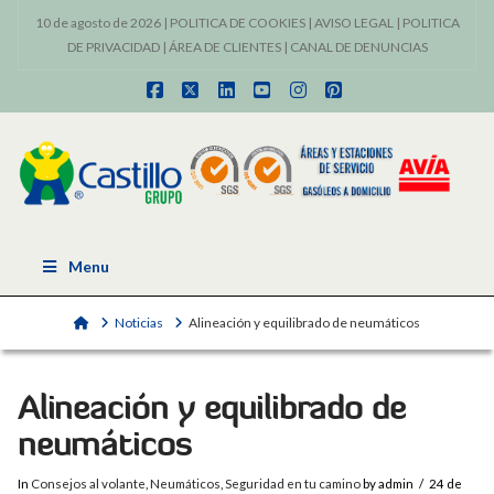
10 de agosto de 2026 |
POLITICA DE COOKIES
|
AVISO LEGAL
|
POLITICA
DE PRIVACIDAD
|
ÁREA DE CLIENTES
|
CANAL DE DENUNCIAS
Facebook
X
LinkedIn
YouTube
Instagram
Pinterest
Menu
Home
Noticias
Alineación y equilibrado de neumáticos
Alineación y equilibrado de
neumáticos
In
Consejos al volante
,
Neumáticos
,
Seguridad en tu camino
by admin
24 de