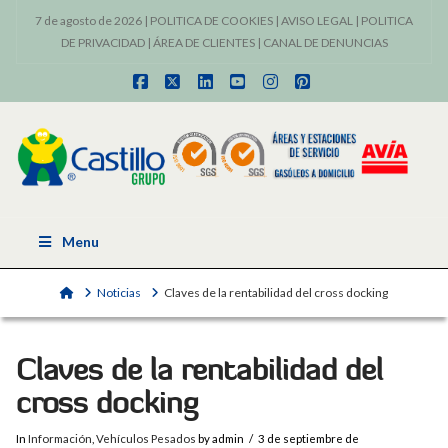
7 de agosto de 2026 |
POLITICA DE COOKIES
|
AVISO LEGAL
|
POLITICA
DE PRIVACIDAD
|
ÁREA DE CLIENTES
|
CANAL DE DENUNCIAS
Facebook
X
LinkedIn
YouTube
Instagram
Pinterest
Menu
Home
Noticias
Claves de la rentabilidad del cross docking
Claves de la rentabilidad del
cross docking
In
Información
,
Vehículos Pesados
by admin
3 de septiembre de