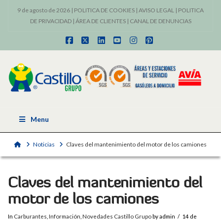
9 de agosto de 2026 |
POLITICA DE COOKIES
|
AVISO LEGAL
|
POLITICA
DE PRIVACIDAD
|
ÁREA DE CLIENTES
|
CANAL DE DENUNCIAS
Facebook
X
LinkedIn
YouTube
Instagram
Pinterest
Menu
Home
Noticias
Claves del mantenimiento del motor de los camiones
Claves del mantenimiento del
motor de los camiones
In
Carburantes
,
Información
,
Novedades Castillo Grupo
by admin
14 de