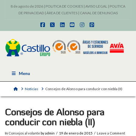
8 de agosto de 2026 |
POLITICA DE COOKIES
|
AVISO LEGAL
|
POLITICA
DE PRIVACIDAD
|
ÁREA DE CLIENTES
|
CANAL DE DENUNCIAS
Facebook
X
LinkedIn
YouTube
Instagram
Pinterest
Menu
Home
Noticias
Consejos de Alonso para conducir con niebla (II)
Consejos de Alonso para
conducir con niebla (II)
In
Consejos al volante
by admin
19 de enero de 2015
Leave a Comment