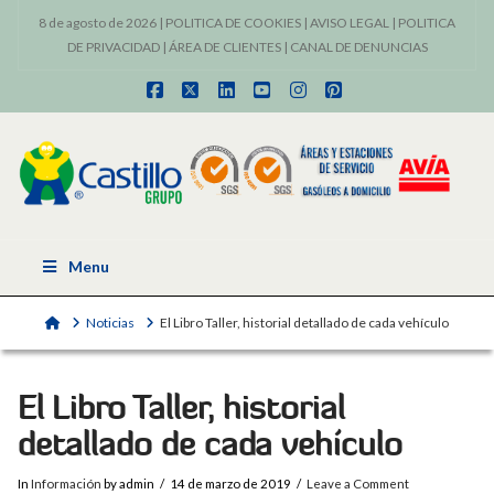
8 de agosto de 2026 |
POLITICA DE COOKIES
|
AVISO LEGAL
|
POLITICA
DE PRIVACIDAD
|
ÁREA DE CLIENTES
|
CANAL DE DENUNCIAS
Facebook
X
LinkedIn
YouTube
Instagram
Pinterest
Menu
Home
Noticias
El Libro Taller, historial detallado de cada vehículo
El Libro Taller, historial
detallado de cada vehículo
In
Información
by admin
14 de marzo de 2019
Leave a Comment