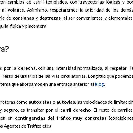
con cambios de carril templados, con trayectorias lógicas y po
 al volante
. Asimismo, respetaremos la prioridad de los demá
rie de
consignas
y
destrezas,
al ser convenientes y elementales
la, fluida y placentera.
ra?
os
por la derecha
, con una intensidad normalizada, al respetar l
l resto de usuarios de las vías circulatorias. Longitud que podemo
tema que abordamos en una entrada anterior al
blog
.
arreteras como
autopistas o autovías,
las velocidades de limitació
y seguro, es transitar por el
carril derecho
. El resto de carriles
bien en
contingencias del tráfico muy concretas
(condicione
os Agentes de Tráfico etc.)