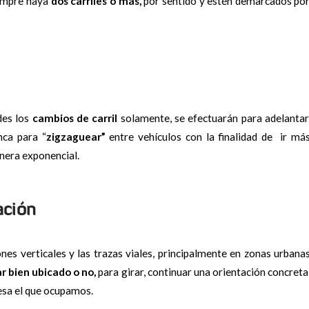
iempre haya
dos carriles o más,
por sentido y estén demarcados po
des los
cambios de carril
solamente, se efectuarán para adelantar
nca para “
zigzaguear”
entre vehículos con la finalidad de ir má
nera exponencial.
ación
ones verticales y las trazas viales, principalmente en zonas urbana
r bien ubicado o no,
para girar, continuar una orientación concreta
cesa el que ocupamos.