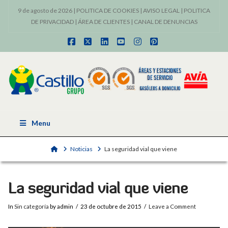
9 de agosto de 2026 |
POLITICA DE COOKIES
|
AVISO LEGAL
|
POLITICA
DE PRIVACIDAD
|
ÁREA DE CLIENTES
|
CANAL DE DENUNCIAS
Facebook
X
LinkedIn
YouTube
Instagram
Pinterest
Menu
Home
Noticias
La seguridad vial que viene
La seguridad vial que viene
In
Sin categoría
by admin
23 de octubre de 2015
Leave a Comment