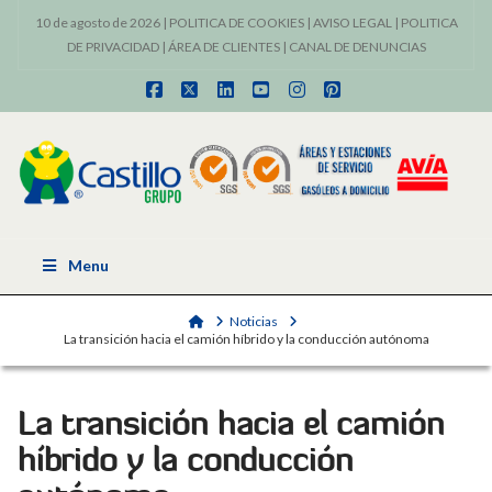
10 de agosto de 2026 |
POLITICA DE COOKIES
|
AVISO LEGAL
|
POLITICA
DE PRIVACIDAD
|
ÁREA DE CLIENTES
|
CANAL DE DENUNCIAS
Facebook
X
LinkedIn
YouTube
Instagram
Pinterest
Menu
Home
Noticias
La transición hacia el camión híbrido y la conducción autónoma
La transición hacia el camión
híbrido y la conducción