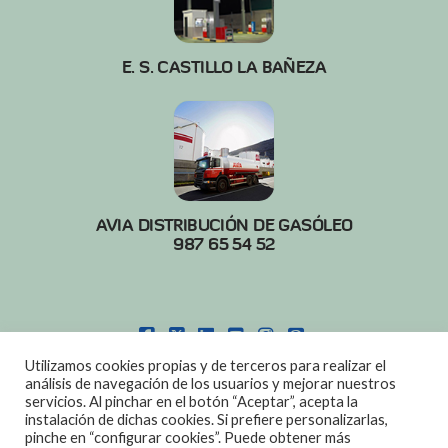
E. S. CASTILLO LA BAÑEZA
AVIA DISTRIBUCIÓN DE GASÓLEO
987 65 54 52
FACEBOOK
X
LINKEDIN
YOUTUBE
INSTAGRAM
PINTEREST
Utilizamos cookies propias y de terceros para realizar el
POLITICA DE COOKIES
|
AVISO LEGAL
análisis de navegación de los usuarios y mejorar nuestros
servicios. Al pinchar en el botón “Aceptar”, acepta la
DISEÑO:
DIAN SISTEMAS
instalación de dichas cookies. Si prefiere personalizarlas,
pinche en “configurar cookies”. Puede obtener más