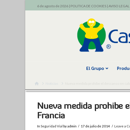
6 de agosto de 2026 |
POLITICA DE COOKIES
|
AVISO LEGAL
El Grupo
Produ
Home
Noticias
Nueva medida prohibe el descanso en cab
Nueva medida prohibe e
Francia
In
Seguridad Vial
by admin
17 de julio de 2014
Leave a 