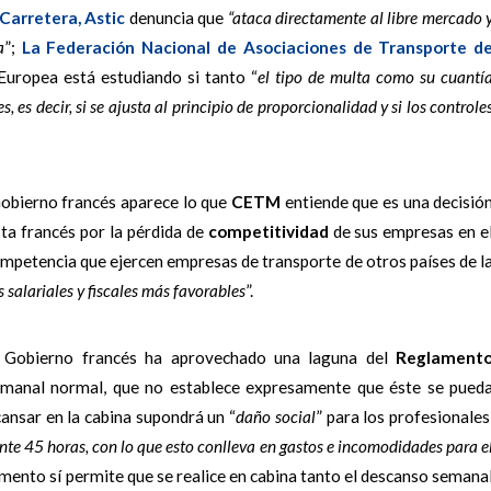
 Carretera, Astic
denuncia que
“ataca directamente al libre mercado 
a
”;
La Federación Nacional de Asociaciones de Transporte d
Europea está estudiando si tanto “
el tipo de multa como su cuantí
, es decir, si se ajusta al principio de proporcionalidad y si los controle
Gobierno francés aparece lo que
CETM
entiende que es una decisió
sta francés por la pérdida de
competitividad
de sus empresas en e
ompetencia que ejercen empresas de transporte de otros países de l
 salariales y fiscales más favorables
”.
el Gobierno francés ha aprovechado una laguna del
Reglament
emanal normal, que no establece expresamente que éste se pued
cansar en la cabina supondrá un “
daño social
” para los profesionales
nte 45 horas, con lo que esto conlleva en gastos e incomodidades para e
lamento sí permite que se realice en cabina tanto el descanso semana