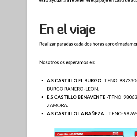
esto ayudará a retener el equipaje en caso de ac
En el viaje
Realizar paradas cada dos horas aproximadament
Nosotros os esperamos en:
A.S CASTILLO EL BURGO
-TFNO: 987330
BURGO RANERO-LEON.
E.S CASTILLO BENAVENTE
-TFNO: 9806
ZAMORA.
A.S CASTILLO LA BAÑEZA
– TFNO: 98765