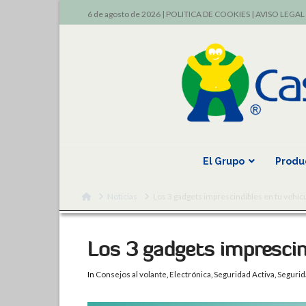
6 de agosto de 2026 |
POLITICA DE COOKIES
|
AVISO LEGAL
El Grupo
Produ
Home
Noticias
Los 3 gadgets imprescindibles en tu vehíc
Los 3 gadgets imprescin
In
Consejos al volante
,
Electrónica
,
Seguridad Activa
,
Segurid