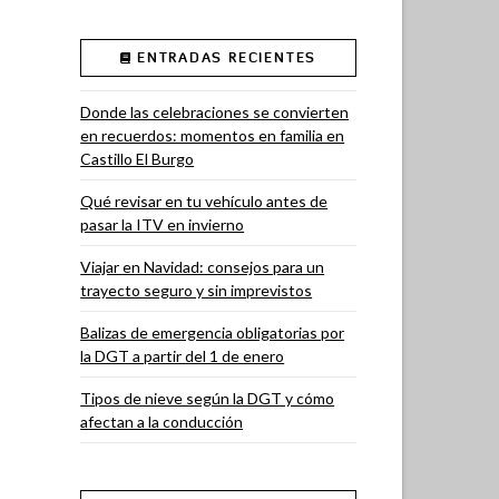
ENTRADAS RECIENTES
Donde las celebraciones se convierten
en recuerdos: momentos en familia en
Castillo El Burgo
Qué revisar en tu vehículo antes de
pasar la ITV en invierno
Viajar en Navidad: consejos para un
trayecto seguro y sin imprevistos
Balizas de emergencia obligatorias por
la DGT a partir del 1 de enero
Tipos de nieve según la DGT y cómo
afectan a la conducción