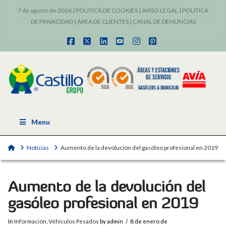
7 de agosto de 2026 |
POLITICA DE COOKIES
|
AVISO LEGAL
|
POLITICA
DE PRIVACIDAD
|
ÁREA DE CLIENTES
|
CANAL DE DENUNCIAS
Facebook
X
LinkedIn
YouTube
Instagram
Pinterest
Menu
Home
Noticias
Aumento de la devolución del gasóleo profesional en 2019
Aumento de la devolución del
gasóleo profesional en 2019
In
Información
,
Vehículos Pesados
by admin
8 de enero de