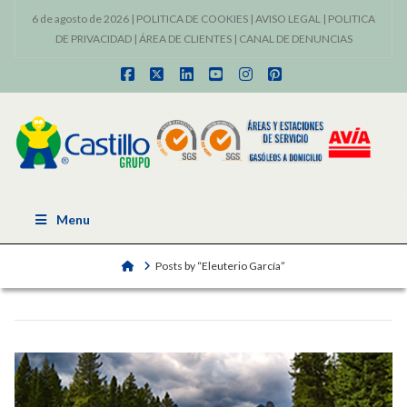
6 de agosto de 2026 |
POLITICA DE COOKIES
|
AVISO LEGAL
|
POLITICA
DE PRIVACIDAD
|
ÁREA DE CLIENTES
|
CANAL DE DENUNCIAS
Facebook
X
LinkedIn
YouTube
Instagram
Pinterest
Menu
Home
Posts by “Eleuterio García”