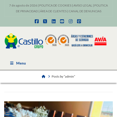
7 de agosto de 2026 |
POLITICA DE COOKIES
|
AVISO LEGAL
|
POLITICA
DE PRIVACIDAD
|
ÁREA DE CLIENTES
|
CANAL DE DENUNCIAS
Facebook
X
LinkedIn
YouTube
Instagram
Pinterest
Menu
Home
Posts by “admin”