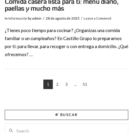
Comida casera lista para ti: menú diario,
paellas y mucho más
In
Información
by admin
28 de agosto de 2025
Leave a Comment
¿Tienes poco tiempo para cocinar? ¿Organizas una comida
familiar o un cumpleaños? En Castillo Grupo lo preparamos
por ti: para llevar, para recoger o con entrega a domicilio. ¿Qué
ofrecemos? …
1
2
3
...
51
VIEW POST
BUSCAR
Search