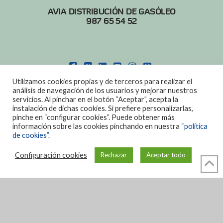
AVIA DISTRIBUCIÓN DE GASÓLEO
987 65 54 52
FACEBOOK
X
LINKEDIN
YOUTUBE
INSTAGRAM
PINTEREST
Utilizamos cookies propias y de terceros para realizar el
POLITICA DE COOKIES
|
AVISO LEGAL
análisis de navegación de los usuarios y mejorar nuestros
servicios. Al pinchar en el botón “Aceptar”, acepta la
DISEÑO:
DIAN SISTEMAS
instalación de dichas cookies. Si prefiere personalizarlas,
pinche en “configurar cookies”. Puede obtener más
información sobre las cookies pinchando en nuestra
“política
de cookies”.
Configuración cookies
Rechazar
Aceptar todo