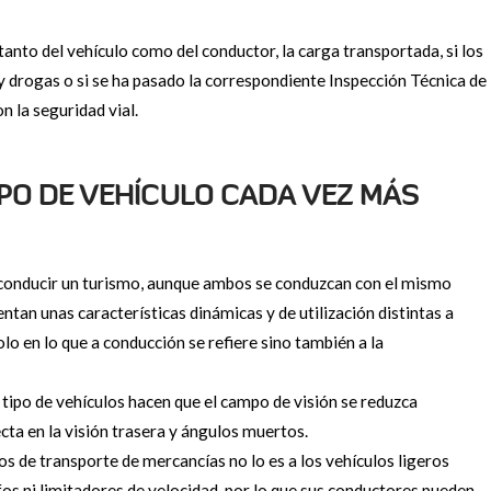
anto del vehículo como del conductor, la carga transportada, si los
 drogas o si se ha pasado la correspondiente Inspección Técnica de
n la seguridad vial.
IPO DE VEHÍCULO CADA VEZ MÁS
conducir un turismo, aunque ambos se conduzcan con el mismo
tan unas características dinámicas y de utilización distintas a
olo en lo que a conducción se refiere sino también a la
 tipo de vehículos hacen que el campo de visión se reduzca
ta en la visión trasera y ángulos muertos.
os de transporte de mercancías no lo es a los vehículos ligeros
os ni limitadores de velocidad, por lo que sus conductores pueden