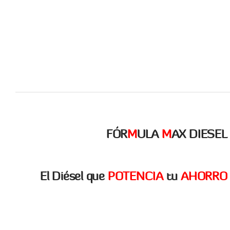
FÓR
M
ULA
M
AX DIESEL
El Diésel que
POTENCIA
tu
AHORRO