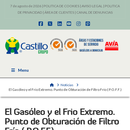
7 de agosto de 2026 |
POLITICA DE COOKIES
|
AVISO LEGAL
|
POLITICA
DE PRIVACIDAD
|
ÁREA DE CLIENTES
|
CANAL DE DENUNCIAS
Facebook
X
LinkedIn
YouTube
Instagram
Pinterest
Menu
Home
Noticias
El Gasóleo y el Frio Extremo. Punto de Obturación de Filtro Frío ( P.O.F.F.)
El Gasóleo y el Frio Extremo.
Punto de Obturación de Filtro