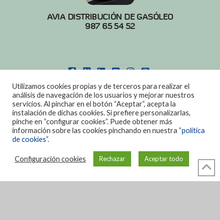
AVIA DISTRIBUCIÓN DE GASÓLEO
987 65 54 52
FACEBOOK
X
LINKEDIN
YOUTUBE
INSTAGRAM
PINTEREST
Utilizamos cookies propias y de terceros para realizar el
POLITICA DE COOKIES
|
AVISO LEGAL
análisis de navegación de los usuarios y mejorar nuestros
servicios. Al pinchar en el botón “Aceptar”, acepta la
DISEÑO:
DIAN SISTEMAS
instalación de dichas cookies. Si prefiere personalizarlas,
pinche en “configurar cookies”. Puede obtener más
información sobre las cookies pinchando en nuestra
“política
de cookies”.
Configuración cookies
Rechazar
Aceptar todo