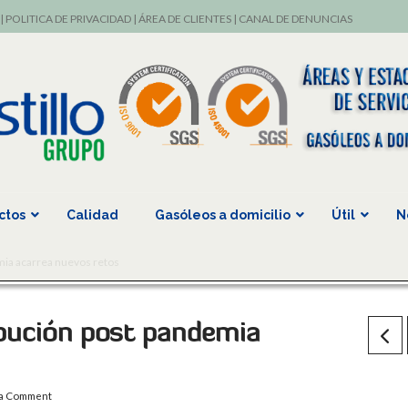
|
POLITICA DE PRIVACIDAD
|
ÁREA DE CLIENTES
|
CANAL DE DENUNCIAS
ctos
Calidad
Gasóleos a domicilio
Útil
N
mia acarrea nuevos retos
ibución post pandemia
 a Comment