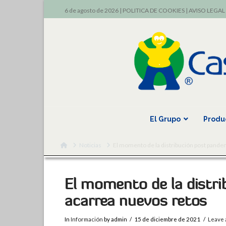
6 de agosto de 2026 |
POLITICA DE COOKIES
|
AVISO LEGAL
El Grupo
Produ
Home
Noticias
El momento de la distribución post pande
El momento de la distr
acarrea nuevos retos
In
Información
by admin
15 de diciembre de 2021
Leave