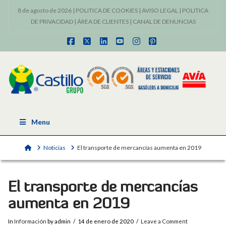
8 de agosto de 2026 |
POLITICA DE COOKIES
|
AVISO LEGAL
|
POLITICA
DE PRIVACIDAD
|
ÁREA DE CLIENTES
|
CANAL DE DENUNCIAS
Facebook
X
LinkedIn
YouTube
Instagram
Pinterest
Menu
Home
Noticias
El transporte de mercancías aumenta en 2019
El transporte de mercancías
aumenta en 2019
In
Información
by admin
14 de enero de 2020
Leave a Comment