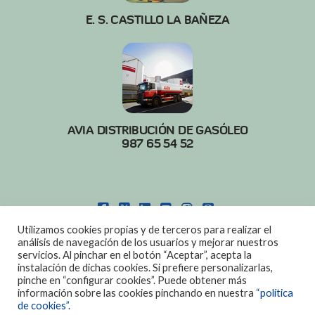
E. S. CASTILLO LA BAÑEZA
AVIA DISTRIBUCIÓN DE GASÓLEO
987 65 54 52
FACEBOOK
X
LINKEDIN
YOUTUBE
INSTAGRAM
PINTEREST
Utilizamos cookies propias y de terceros para realizar el
POLITICA DE COOKIES
|
AVISO LEGAL
análisis de navegación de los usuarios y mejorar nuestros
servicios. Al pinchar en el botón “Aceptar”, acepta la
DISEÑO:
DIAN SISTEMAS
instalación de dichas cookies. Si prefiere personalizarlas,
pinche en “configurar cookies”. Puede obtener más
información sobre las cookies pinchando en nuestra
“política
de cookies”.