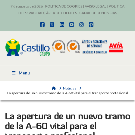
7 de agosto de 2026 |
POLITICA DE COOKIES
|
AVISO LEGAL
|
POLITICA
DE PRIVACIDAD
|
ÁREA DE CLIENTES
|
CANAL DE DENUNCIAS
Facebook
X
LinkedIn
YouTube
Instagram
Pinterest
Menu
Home
Noticias
La apertura de un nuevo tramo de la A-60 vital para el transporte profesional
La apertura de un nuevo tramo
de la A-60 vital para el